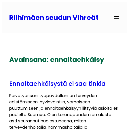
Siirry
sisältöön
Riihimäen seudun Vihreät
Avainsana:
ennaltaehkäisy
Ennaltaehkäisystä ei saa tinkiä
Päivätyössäni työpöydälläni on terveyden
edistämiseen, hyvinvointiin, varhaiseen
puuttumiseen ja ennaltaehkäisyyn liittyviä asioita eri
puolelta Suomea. Olen koronapandemian alusta
asti seurannut huolestuneena, miten
terveydenhoitajia, hammashoitajia ja