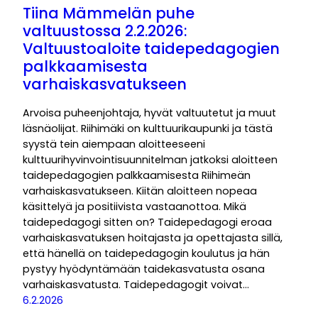
Tiina Mämmelän puhe
valtuustossa 2.2.2026:
Valtuustoaloite taidepedagogien
palkkaamisesta
varhaiskasvatukseen
Arvoisa puheenjohtaja, hyvät valtuutetut ja muut
läsnäolijat. Riihimäki on kulttuurikaupunki ja tästä
syystä tein aiempaan aloitteeseeni
kulttuurihyvinvointisuunnitelman jatkoksi aloitteen
taidepedagogien palkkaamisesta Riihimeän
varhaiskasvatukseen. Kiitän aloitteen nopeaa
käsittelyä ja positiivista vastaanottoa. Mikä
taidepedagogi sitten on? Taidepedagogi eroaa
varhaiskasvatuksen hoitajasta ja opettajasta sillä,
että hänellä on taidepedagogin koulutus ja hän
pystyy hyödyntämään taidekasvatusta osana
varhaiskasvatusta. Taidepedagogit voivat…
6.2.2026