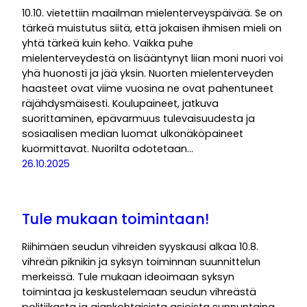
10.10. vietettiin maailman mielenterveyspäivää. Se on
tärkeä muistutus siitä, että jokaisen ihmisen mieli on
yhtä tärkeä kuin keho. Vaikka puhe
mielenterveydestä on lisääntynyt liian moni nuori voi
yhä huonosti ja jää yksin. Nuorten mielenterveyden
haasteet ovat viime vuosina ne ovat pahentuneet
räjähdysmäisesti. Koulupaineet, jatkuva
suorittaminen, epävarmuus tulevaisuudesta ja
sosiaalisen median luomat ulkonäköpaineet
kuormittavat. Nuorilta odotetaan…
26.10.2025
Tule mukaan toimintaan!
Riihimäen seudun vihreiden syyskausi alkaa 10.8.
vihreän piknikin ja syksyn toiminnan suunnittelun
merkeissä. Tule mukaan ideoimaan syksyn
toimintaa ja keskustelemaan seudun vihreästä