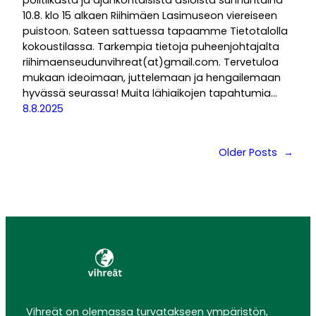
politiikasta ja ajankohtaisista asioista sunnuntaina
10.8. klo 15 alkaen Riihimäen Lasimuseon viereiseen
puistoon. Sateen sattuessa tapaamme Tietotalolla
kokoustilassa. Tarkempia tietoja puheenjohtajalta
riihimaenseudunvihreat(at)gmail.com. Tervetuloa
mukaan ideoimaan, juttelemaan ja hengailemaan
hyvässä seurassa! Muita lähiaikojen tapahtumia…
8.8.2025
Older Posts
→
Vihreät on olemassa turvatakseen ympäristön,