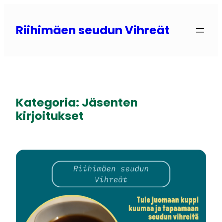
Siirry
sisältöön
Riihimäen seudun Vihreät
Kategoria:
Jäsenten
kirjoitukset