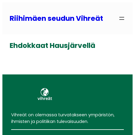
Siirry
sisältöön
Riihimäen seudun Vihreät
Ehdokkaat Hausjärvellä
Vihreät on olemassa turvatakseen ympäristön,
ihmisten ja politiikan tulevaisuuden.