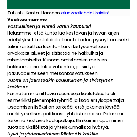
Tutustu Kanta-Hämeen
aluevaaliehdokkaisiin
!
Vaaliteemamme
Vastuullinen ja vihreä vartin kaupunki
Haluamme, että kunta luo kestävän ja hyvän arjen
edellytykset kuntalaisille. Luontokadon pysäyttämiseksi
tulee kartoittaa luonto- tai virkistysarvoiltaan
arvokkaat alueet ja säästää ne hakkuilta ja
rakentamiselta. Kunnan omistamien metsien
hakkuumääriä tulee vähentää, ja siirtyä
jatkuvapeitteiseen metsänkasvatukseen.
Suomi on jatkossakin koulutuksen ja sivistyksen
kärkimaa
Kannatamme riittäviä resursseja koulutukselle eli
esimerkiksi pienempiä ryhmiä ja lisää erityisopettajia.
Osaamisen lisäksi on tärkeää, että jokainen löytää
merkityksellisen paikkansa yhteiskunnassa. Pidämme
tärkeinä kestäviä koulupolkuja. Elinikäinen oppiminen
tuottaa yksilöllistä ja yhteiskunnallista hyötyä.
Hyvä ja yhdenvertainen Riihimäki kaikille