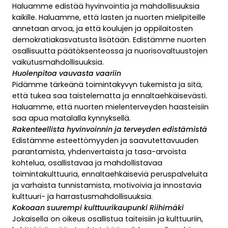
Haluamme edistää hyvinvointia ja mahdollisuuksia
kaikille. Haluamme, että lasten ja nuorten mielipiteille
annetaan arvoa, ja että koulujen ja oppilaitosten
demokratiakasvatusta lisätään. Edistämme nuorten
osallisuutta päätöksenteossa ja nuorisovaltuustojen
vaikutusmahdollisuuksia.
Huolenpitoa vauvasta vaariin
Pidämme tärkeänä toimintakyvyn tukemista ja sitä,
että tukea saa taistelematta ja ennaltaehkäisevästi.
Haluamme, että nuorten mielenterveyden haasteisiin
saa apua matalalla kynnyksellä.
Rakenteellista hyvinvoinnin ja terveyden edistämistä
Edistämme esteettömyyden ja saavutettavuuden
parantamista, yhdenvertaista ja tasa-arvoista
kohtelua, osallistavaa ja mahdollistavaa
toimintakulttuuria, ennaltaehkäiseviä peruspalveluita
ja varhaista tunnistamista, motivoivia ja innostavia
kulttuuri- ja harrastusmahdollisuuksia.
Kokoaan suurempi kulttuurikaupunki Riihimäki
Jokaisella on oikeus osallistua taiteisiin ja kulttuuriin,