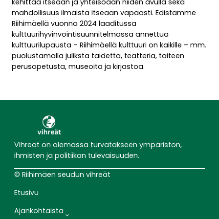
kehittää itseään ja yhteisöään niiden avulla sekä
mahdollisuus ilmaista itseään vapaasti. Edistämme
Riihimäellä vuonna 2024 laaditussa
kulttuurihyvinvointisuunnitelmassa annettua
kulttuurilupausta – Riihimäellä kulttuuri on kaikille – mm.
puolustamalla juliksta taidetta, teatteria, taiteen
perusopetusta, museoita ja kirjastoa.
Vihreät on olemassa turvatakseen ympäristön,
ihmisten ja politiikan tulevaisuuden.
© Riihimäen seudun vihreät
Etusivu
Ajankohtaista