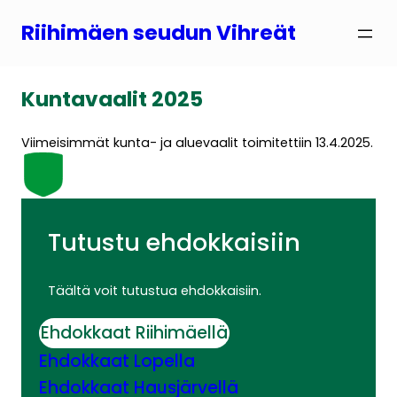
Siirry
Riihimäen seudun Vihreät
sisältöön
Kuntavaalit 2025
Viimeisimmät kunta- ja aluevaalit toimitettiin 13.4.2025.
Tutustu ehdokkaisiin
Täältä voit tutustua ehdokkaisiin.
Ehdokkaat Riihimäellä
Ehdokkaat Lopella
Ehdokkaat Hausjärvellä