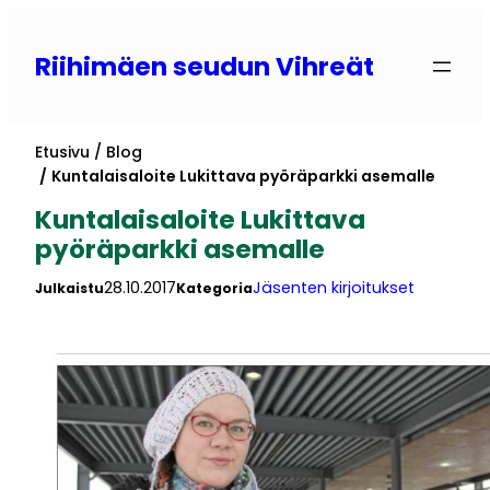
Siirry
sisältöön
Riihimäen seudun Vihreät
Etusivu
Blog
Kuntalaisaloite Lukittava pyöräparkki asemalle
Kuntalaisaloite Lukittava
pyöräparkki asemalle
28.10.2017
Jäsenten kirjoitukset
Julkaistu
Kategoria