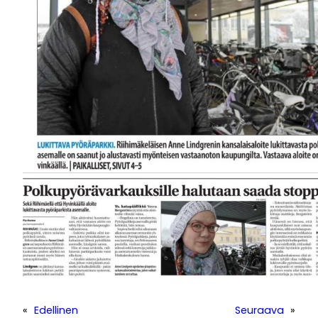
«
Edellinen
Seuraava
»