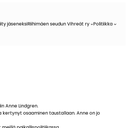
iity jäseneksi
Riihimäen seudun Vihreät ry
Politiikka
in Anne Lindgren.
ta kertynyt osaaminen taustallaan. Anne on jo
illä paikallispolitiikassa.