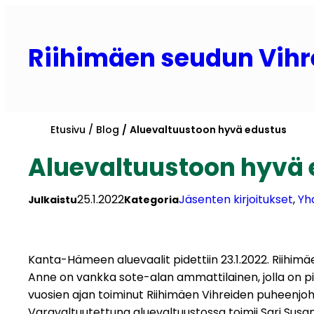
Siirry
sisältöön
Riihimäen seudun Vihr
Etusivu
Blog
Aluevaltuustoon hyvä edustus
Aluevaltuustoon hyvä 
25.1.2022
Jäsenten kirjoitukset
, 
Yhd
Julkaistu
Kategoria
Kanta-Hämeen aluevaalit pidettiin 23.1.2022. Riihim
Anne on vankka sote-alan ammattilainen, jolla on pi
vuosien ajan toiminut Riihimäen Vihreiden puheenjoh
Varavaltuutettuna aluevaltuustossa toimii Sari Susan