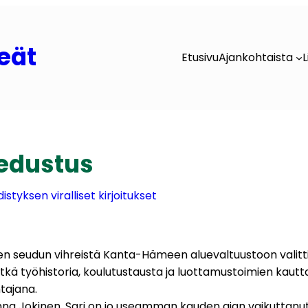
eät
Etusivu
Ajankohtaista
L
edustus
istyksen viralliset kirjoitukset
äen seudun vihreistä Kanta-Hämeen aluevaltuustoon valitti
tkä työhistoria, koulutustausta ja luottamustoimien kaut
tajana.
na Jokinen. Sari on jo useamman kauden ajan vaikuttanut me