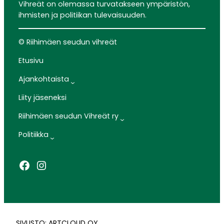
Vihreät on olemassa turvatakseen ympäristön,
ihmisten ja politiikan tulevaisuuden.
© Riihimäen seudun vihreät
Etusivu
Ajankohtaista
Liity jäseneksi
Riihimäen seudun Vihreät ry
Politiikka
Facebook
Instagram
SIVUSTO: ARTCLOUD OY