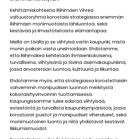
Kehittämiskohteena Riihimäen Vihreä
valtuustoryhmä korostaisi strategiassa enemmän
Riihimäen monimuotoista lähiluontoa, sekä
kestävää ja ilmastotietoista elämäntapaa.
Meillä on täällä jo se viihtyisä vartin kaupunki, mistä
monin paikoin vasta unelmoidaan. Ehdotamme,
että Riihimäkeä kehitetään ihmisenkokoisena,
turvallisena, viihtyisänä ja tiiviinä asemakaupunkina,
jossa arvostetaan luontoa, kulttuuria ja liikuntaa.
Ehdotamme myös, että strategiassa korostettaisiin
vahvemmin monipuolisen luonnon merkitystä
kokonaishyvinvoinnin tuottamisessa.
Kaupungissamme tulee edistää viihtyisää,
esteetöntä ja turvallista kaupunkiympäristöä, jossa
korostuvat puistot ja monipuoliset viheralueet, sekä
monimuotoinen luonto ja niitä yhdistävät kestävät
liikkumismuodot.