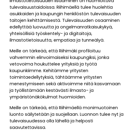
Ilmastotietoisuuden lisääminen on huomioitava
tulevaisuustaidoissa. Riihimäellä tulee huolehtia
asukkaiden ja kaupungin henkilöstön tulevaisuuden
taitojen kehittämisestä. Tulevaisuuden osaaminen
edellyttää luovuutta ja ongelmanratkaisukykyä,
yhteisöllisiä työskentely- ja digitaitoja,
ilmastotietoisuutta, empatiaa ja tunneälyä.
Meille on tärkeää, että Riihimäki profiloituu
vahvemmin elinvoimaiseksi kaupungiksi, jonka
vetovoima houkuttelee yrityksiä ja työtä
kaupunkiimme. Kehitämme yritysten
toimintaedellytyksiä, tähtäämme yritysten
menestymiseen sekä aktivoimme niitä kasvamaan
ja työllistämään kestävästi ilmasto- ja
ympäristönäkökulmat huomioiden.
Meille on tärkeää, että Riihimäellä monimuotoinen
luonto säilytetään ja suojellaan. Luonnon tulee nyt ja
tulevaisuudessa olla lähellä ja helposti
saavutettavissa.