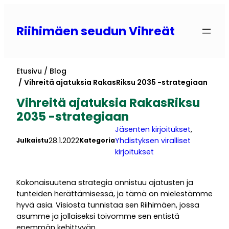
Siirry
sisältöön
Riihimäen seudun Vihreät
Etusivu
Blog
Vihreitä ajatuksia RakasRiksu 2035 -strategiaan
Vihreitä ajatuksia RakasRiksu
2035 -strategiaan
Jäsenten kirjoitukset
, 
28.1.2022
Yhdistyksen viralliset
Julkaistu
Kategoria
kirjoitukset
Kokonaisuutena strategia onnistuu ajatusten ja
tunteiden herättämisessä, ja tämä on mielestämme
hyvä asia. Visiosta tunnistaa sen Riihimäen, jossa
asumme ja jollaiseksi toivomme sen entistä
enemmän kehittyvän.