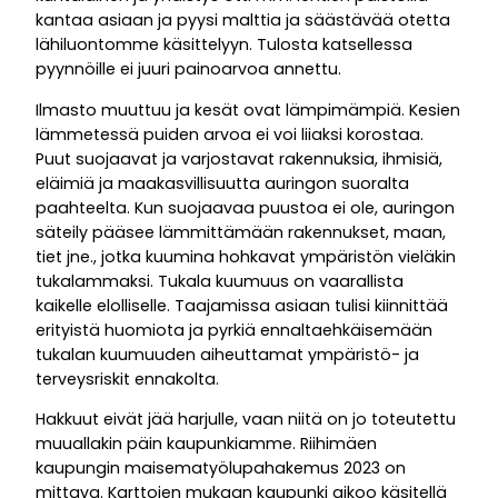
kantaa asiaan ja pyysi malttia ja säästävää otetta
lähiluontomme käsittelyyn. Tulosta katsellessa
pyynnöille ei juuri painoarvoa annettu.
Ilmasto muuttuu ja kesät ovat lämpimämpiä. Kesien
lämmetessä puiden arvoa ei voi liiaksi korostaa.
Puut suojaavat ja varjostavat rakennuksia, ihmisiä,
eläimiä ja maakasvillisuutta auringon suoralta
paahteelta. Kun suojaavaa puustoa ei ole, auringon
säteily pääsee lämmittämään rakennukset, maan,
tiet jne., jotka kuumina hohkavat ympäristön vieläkin
tukalammaksi. Tukala kuumuus on vaarallista
kaikelle elolliselle. Taajamissa asiaan tulisi kiinnittää
erityistä huomiota ja pyrkiä ennaltaehkäisemään
tukalan kuumuuden aiheuttamat ympäristö- ja
terveysriskit ennakolta.
Hakkuut eivät jää harjulle, vaan niitä on jo toteutettu
muuallakin päin kaupunkiamme. Riihimäen
kaupungin maisematyölupahakemus 2023 on
mittava. Karttojen mukaan kaupunki aikoo käsitellä