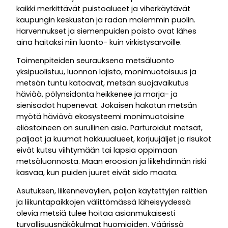
kaikki merkittävät puistoalueet ja viherkäytävät
kaupungin keskustan ja radan molemmin puolin.
Harvennukset ja siemenpuiden poisto ovat lähes
aina haitaksi niin luonto- kuin virkistysarvoille.
Toimenpiteiden seurauksena metsäluonto
yksipuolistuu, luonnon lajisto, monimuotoisuus ja
metsän tuntu katoavat, metsän suojavaikutus
häviää, pölynsidonta heikkenee ja marja- ja
sienisadot hupenevat. Jokaisen hakatun metsän
myötä häviävä ekosysteemi monimuotoisine
eliöstöineen on surullinen asia. Parturoidut metsät,
paljaat ja kuumat hakkuualueet, korjuujäljet ja risukot
eivät kutsu viihtymään tai lapsia oppimaan
metsäluonnosta. Maan eroosion ja liikehdinnän riski
kasvaa, kun puiden juuret eivät sido maata.
Asutuksen, liikenneväylien, paljon käytettyjen reittien
ja liikuntapaikkojen välittömässä läheisyydessä
olevia metsiä tulee hoitaa asianmukaisesti
turvallisuusnäkökulmat huomioiden. Väärissä