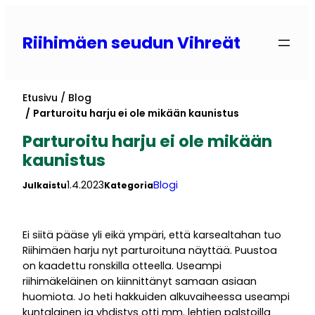
Siirry
sisältöön
Riihimäen seudun Vihreät
Etusivu
Blog
Parturoitu harju ei ole mikään kaunistus
Parturoitu harju ei ole mikään
kaunistus
1.4.2023
Blogi
Julkaistu
Kategoria
Ei siitä pääse yli eikä ympäri, että karsealtahan tuo
Riihimäen harju nyt parturoituna näyttää. Puustoa
on kaadettu ronskilla otteella. Useampi
riihimäkeläinen on kiinnittänyt samaan asiaan
huomiota. Jo heti hakkuiden alkuvaiheessa useampi
kuntalainen ja yhdistys otti mm. lehtien palstoilla