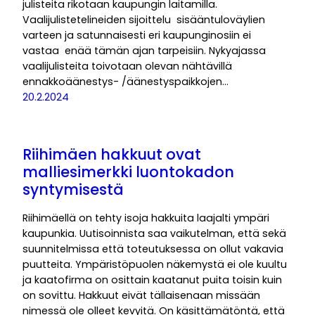
julisteita rikotaan kaupungin laitamilla.
Vaalijulistetelineiden sijoittelu sisääntuloväylien
varteen ja satunnaisesti eri kaupunginosiin ei
vastaa enää tämän ajan tarpeisiin. Nykyajassa
vaalijulisteita toivotaan olevan nähtävillä
ennakkoäänestys- /äänestyspaikkojen…
20.2.2024
Riihimäen hakkuut ovat
malliesimerkki luontokadon
syntymisestä
Riihimäellä on tehty isoja hakkuita laajalti ympäri
kaupunkia. Uutisoinnista saa vaikutelman, että sekä
suunnitelmissa että toteutuksessa on ollut vakavia
puutteita. Ympäristöpuolen näkemystä ei ole kuultu
ja kaatofirma on osittain kaatanut puita toisin kuin
on sovittu. Hakkuut eivät tällaisenaan missään
nimessä ole olleet kevyitä. On käsittämätöntä, että