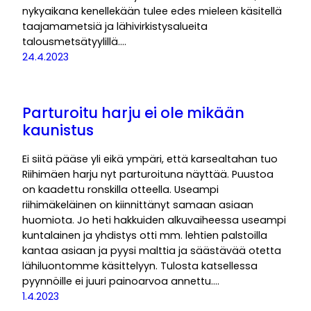
nykyaikana kenellekään tulee edes mieleen käsitellä
taajamametsiä ja lähivirkistysalueita
talousmetsätyylillä.…
24.4.2023
Parturoitu harju ei ole mikään
kaunistus
Ei siitä pääse yli eikä ympäri, että karsealtahan tuo
Riihimäen harju nyt parturoituna näyttää. Puustoa
on kaadettu ronskilla otteella. Useampi
riihimäkeläinen on kiinnittänyt samaan asiaan
huomiota. Jo heti hakkuiden alkuvaiheessa useampi
kuntalainen ja yhdistys otti mm. lehtien palstoilla
kantaa asiaan ja pyysi malttia ja säästävää otetta
lähiluontomme käsittelyyn. Tulosta katsellessa
pyynnöille ei juuri painoarvoa annettu.…
1.4.2023