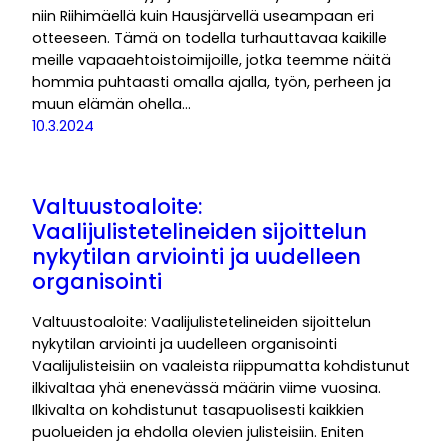
niin Riihimäellä kuin Hausjärvellä useampaan eri
otteeseen. Tämä on todella turhauttavaa kaikille
meille vapaaehtoistoimijoille, jotka teemme näitä
hommia puhtaasti omalla ajalla, työn, perheen ja
muun elämän ohella…
10.3.2024
Valtuustoaloite:
Vaalijulistetelineiden sijoittelun
nykytilan arviointi ja uudelleen
organisointi
Valtuustoaloite: Vaalijulistetelineiden sijoittelun
nykytilan arviointi ja uudelleen organisointi
Vaalijulisteisiin on vaaleista riippumatta kohdistunut
ilkivaltaa yhä enenevässä määrin viime vuosina.
Ilkivalta on kohdistunut tasapuolisesti kaikkien
puolueiden ja ehdolla olevien julisteisiin. Eniten