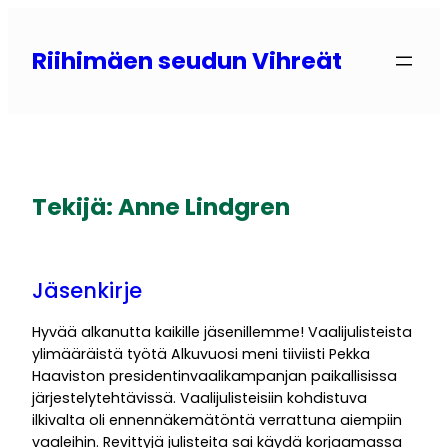
Siirry
sisältöön
Riihimäen seudun Vihreät
Tekijä:
Anne Lindgren
Jäsenkirje
Hyvää alkanutta kaikille jäsenillemme! Vaalijulisteista
ylimääräistä työtä Alkuvuosi meni tiiviisti Pekka
Haaviston presidentinvaalikampanjan paikallisissa
järjestelytehtävissä. Vaalijulisteisiin kohdistuva
ilkivalta oli ennennäkemätöntä verrattuna aiempiin
vaaleihin. Revittyjä julisteita sai käydä korjaamassa