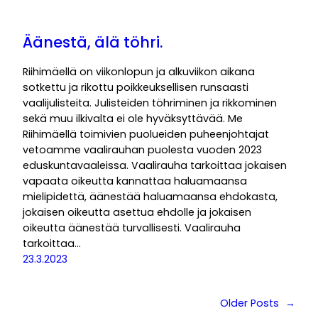
Äänestä, älä töhri.
Riihimäellä on viikonlopun ja alkuviikon aikana
sotkettu ja rikottu poikkeuksellisen runsaasti
vaalijulisteita. Julisteiden töhriminen ja rikkominen
sekä muu ilkivalta ei ole hyväksyttävää. Me
Riihimäellä toimivien puolueiden puheenjohtajat
vetoamme vaalirauhan puolesta vuoden 2023
eduskuntavaaleissa. Vaalirauha tarkoittaa jokaisen
vapaata oikeutta kannattaa haluamaansa
mielipidettä, äänestää haluamaansa ehdokasta,
jokaisen oikeutta asettua ehdolle ja jokaisen
oikeutta äänestää turvallisesti. Vaalirauha
tarkoittaa…
23.3.2023
Older Posts
→