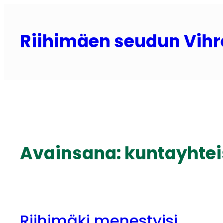
Siirry
sisältöön
Riihimäen seudun Vihr
Avainsana:
kuntayhtei
Riihimäki menestyisi