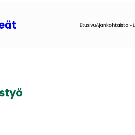
eät
Etusivu
Ajankohtaista
L
styö