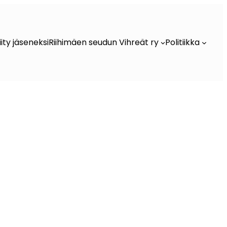
iity jäseneksi
Riihimäen seudun Vihreät ry
Politiikka