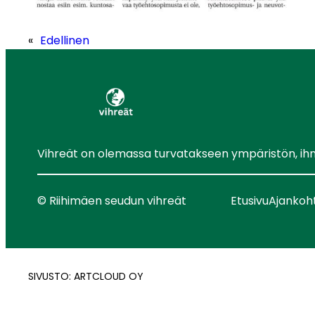
«
Edellinen
Vihreät on olemassa turvatakseen ympäristön, ihmis
© Riihimäen seudun vihreät
Etusivu
Ajankoh
SIVUSTO: ARTCLOUD OY