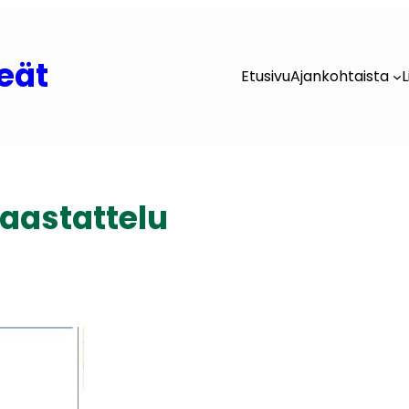
eät
Etusivu
Ajankohtaista
L
haastattelu