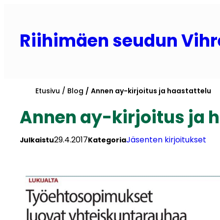
Siirry
sisältöön
Riihimäen seudun Vihr
Etusivu
Blog
Annen ay-kirjoitus ja haastattelu
Annen ay-kirjoitus ja 
29.4.2017
Jäsenten kirjoitukset
Julkaistu
Kategoria