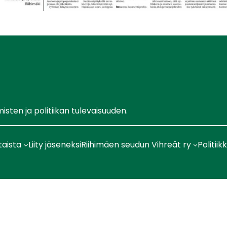
ten ja politiikan tulevaisuuden.
taista
Liity jäseneksi
Riihimäen seudun Vihreät ry
Politiik