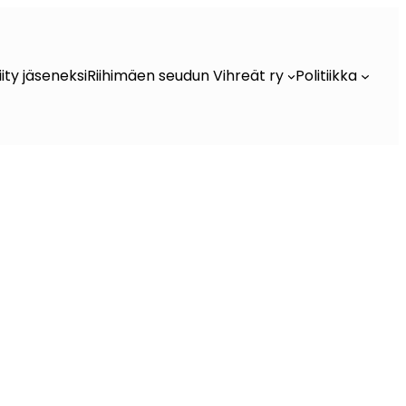
iity jäseneksi
Riihimäen seudun Vihreät ry
Politiikka