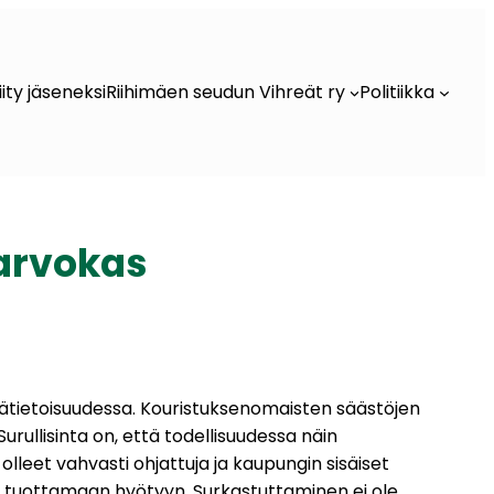
iity jäseneksi
Riihimäen seudun Vihreät ry
Politiikka
arvokas
pätietoisuudessa. Kouristuksenomaisten säästöjen
Surullisinta on, että todellisuudessa näin
lleet vahvasti ohjattuja ja kaupungin sisäiset
den tuottamaan hyötyyn. Surkastuttaminen ei ole