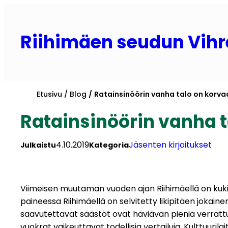
Siirry
sisältöön
Riihimäen seudun Vihr
Etusivu
Blog
Ratainsinöörin vanha talo on kor
Ratainsinöörin vanha 
4.10.2019
Jäsenten kirjoitukset
Julkaistu
Kategoria
Viimeisen muutaman vuoden ajan Riihimäellä on kuki
paineessa Riihimäellä on selvitetty likipitäen jokaine
saavutettavat säästöt ovat häviävän pieniä verrattun
vuokrat vaikeuttavat todellisia vertailuja. Kulttuur