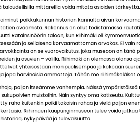
ä taloudellisilla mittareilla voida mitata asioiden tärkeyttä.
toiminut paikkakunnan historian kannalta aivan korvaam
rautatien avaamista. Rakennus on ollut todistamassa rauta
tti Ratainsinöörin taloon, kun Riihimäki oli kymmenvuoti
essään ja sellaisena korvaamattoman arvokas. Ei vain rah
arvokkainta on se vuorovaikutus, joka museoon on tänä pi
iden ja asuvien – välillä. Riihimäki on olemassa olonsa ajan
oittelivat yhteisöstään monipuolisempaa ja kokoaan suur
 ja jopa harvinaisia ammatteja. Tähän me riihimäkeläiset 
oja, paljon itseämme vanhempia. Näissä ympäristöissä me
ukupolvien muistoihin. Näin syntyy oma kotiseutu. Kulttuu
etty raha kuitenkin poikii takaisin rahaa ja vielä paljon e
kertaisia. Riihimäen kaupunginmuseon tulee voida jatkaa 
istoriaa, nykypäivää ja tulevaisuutta.