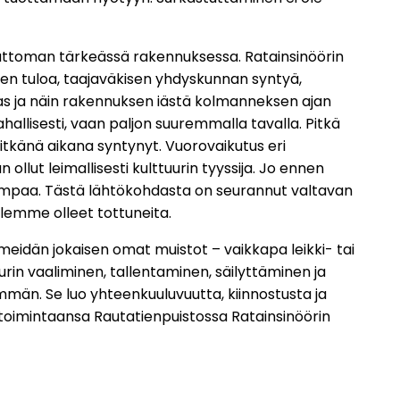
attoman tärkeässä rakennuksessa. Ratainsinöörin
tien tuloa, taajaväkisen yhdyskunnan syntyä,
as ja näin rakennuksen iästä kolmanneksen ajan
allisesti, vaan paljon suuremmalla tavalla. Pitkä
tkänä aikana syntynyt. Vuorovaikutus eri
 ollut leimallisesti kulttuurin tyyssija. Jo ennen
empaa. Tästä lähtökohdasta on seurannut valtavan
olemme olleet tottuneita.
idän jokaisen omat muistot – vaikkapa leikki- tai
rin vaaliminen, tallentaminen, säilyttäminen ja
nemmän. Se luo yhteenkuuluvuutta, kiinnostusta ja
toimintaansa Rautatienpuistossa Ratainsinöörin