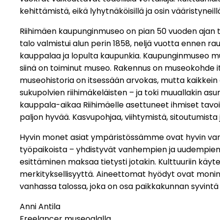
kehittämistä, eikä lyhytnäköisillä ja osin vääristyneill
Riihimäen kaupunginmuseo on pian 50 vuoden ajan 
talo valmistui alun perin 1858, neljä vuotta ennen 
kauppalaa ja lopulta kaupunkia. Kaupunginmuseo muu
siinä on toiminut museo. Rakennus on museokohde its
museohistoria on itsessään arvokas, mutta kaikkein 
sukupolvien riihimäkeläisten – ja toki muuallakin asune
kauppala-aikaa Riihimäelle asettuneet ihmiset tav
paljon hyvää. Kasvupohjaa, viihtymistä, sitoutumista
Hyvin monet asiat ympäristössämme ovat hyvin vanh
työpaikoista – yhdistyvät vanhempien ja uudempien s
esittäminen maksaa tietysti jotakin. Kulttuuriin käyt
merkityksellisyyttä. Aineettomat hyödyt ovat monin
vanhassa talossa, joka on osa paikkakunnan syvintä h
Anni Antila
Freelancer museoalalla