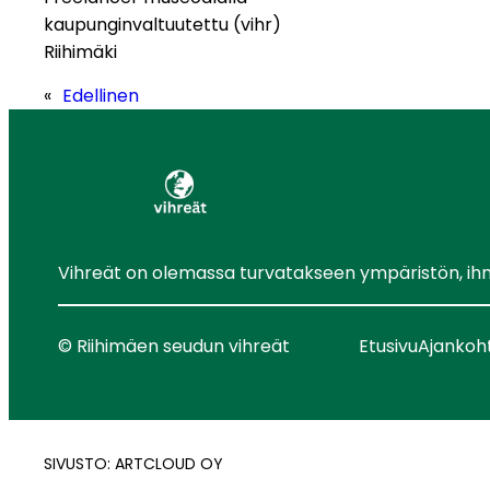
kaupunginvaltuutettu (vihr)
Riihimäki
«
Edellinen
Vihreät on olemassa turvatakseen ympäristön, ihmis
© Riihimäen seudun vihreät
Etusivu
Ajankoh
SIVUSTO: ARTCLOUD OY