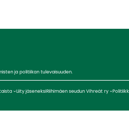
ten ja politiikan tulevaisuuden.
taista
Liity jäseneksi
Riihimäen seudun Vihreät ry
Politiik