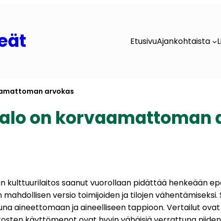
eät
Etusivu
Ajankohtaista
L
vaamattoman arvokas
talo on korvaamattoman 
n kulttuurilaitos saanut vuorollaan pidättää henkeään e
n mahdollisen versio toimijoiden ja tilojen vähentämiseksi. 
a aineettomaan ja aineelliseen tappioon. Vertailut ovat o
ilaitosten käyttömenot ovat hyvin vähäisiä verrattuna nii