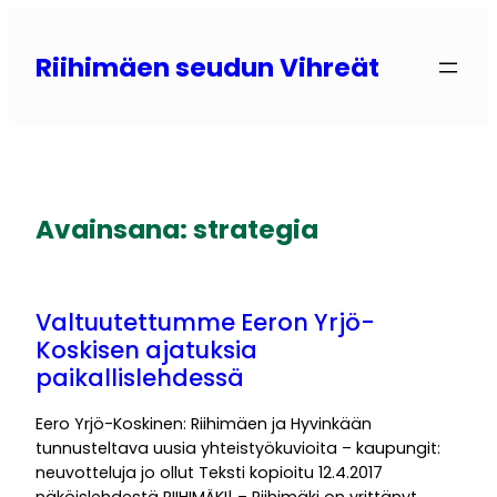
Siirry
sisältöön
Riihimäen seudun Vihreät
Avainsana:
strategia
Valtuutettumme Eeron Yrjö-
Koskisen ajatuksia
paikallislehdessä
Eero Yrjö-Koskinen: Riihimäen ja Hyvinkään
tunnusteltava uusia yhteistyökuvioita – kaupungit:
neuvotteluja jo ollut Teksti kopioitu 12.4.2017
näköislehdestä RIIHIMÄKI| – Riihimäki on yrittänyt