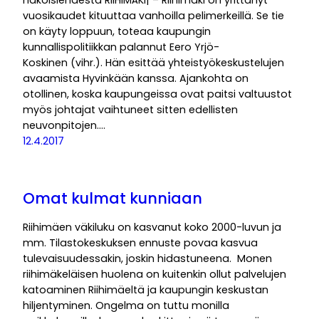
vuosikaudet kituuttaa vanhoilla pelimerkeillä. Se tie
on käyty loppuun, toteaa kaupungin
kunnallispolitiikkan palannut Eero Yrjö-
Koskinen (vihr.). Hän esittää yhteistyökeskustelujen
avaamista Hyvinkään kanssa. Ajankohta on
otollinen, koska kaupungeissa ovat paitsi valtuustot
myös johtajat vaihtuneet sitten edellisten
neuvonpitojen.…
12.4.2017
Omat kulmat kunniaan
Riihimäen väkiluku on kasvanut koko 2000-luvun ja
mm. Tilastokeskuksen ennuste povaa kasvua
tulevaisuudessakin, joskin hidastuneena. Monen
riihimäkeläisen huolena on kuitenkin ollut palvelujen
katoaminen Riihimäeltä ja kaupungin keskustan
hiljentyminen. Ongelma on tuttu monilla