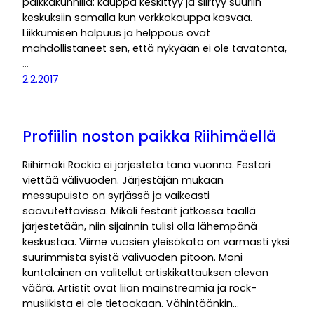
paikkakunnilla: kauppa keskittyy ja siirtyy suuriin
keskuksiin samalla kun verkkokauppa kasvaa.
Liikkumisen halpuus ja helppous ovat
mahdollistaneet sen, että nykyään ei ole tavatonta,
…
2.2.2017
Profiilin noston paikka Riihimäellä
Riihimäki Rockia ei järjestetä tänä vuonna. Festari
viettää välivuoden. Järjestäjän mukaan
messupuisto on syrjässä ja vaikeasti
saavutettavissa. Mikäli festarit jatkossa täällä
järjestetään, niin sijainnin tulisi olla lähempänä
keskustaa. Viime vuosien yleisökato on varmasti yksi
suurimmista syistä välivuoden pitoon. Moni
kuntalainen on valitellut artiskikattauksen olevan
väärä. Artistit ovat liian mainstreamia ja rock-
musiikista ei ole tietoakaan. Vähintäänkin…