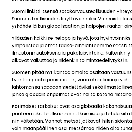
Suomi linkitti itsensä sotakorvausteollisuuden yhteyde
Suomen teollisuuden käyttövoimaksi. Vanhoista länsim
yskähdellä kun globalisaation ja halpojen raaka- ain
Yllättäen kaikki se helppo ja hyvä, jota hyvinvoinnik
ympäristöä ja omat raaka-ainelähteemme saastuttav
ilmastonmuutoksena ja pakolaisvirtoina. Kuitenkin yri
alkavat vaikuttaa jo niidenkin toimintaedellytyksiin.
Suomen pitää nyt kantaa omalta osaltaan vastuunsa 
työntää päätä pensaaseen, vaan etsiä keinoja vähent
lähtömaissa saadaan siedettäviksi sekä ilmastollisest
jonka globaalit ongelmat ovat heiltä kotona riistäne
Kotimaiset ratkaisut ovat osa globaalia kokonaisuutta,
pääteemaksi teollisuuden ratkaisuissa ja tehdä siitä 
niin väitetään. Vanhat metsät jatkavat hiilen sidont
vain maanpäällinen osa, metsämaa niiden alta tuho