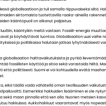
ssä globalisaatioon ja tuli samalla riippuvaiseksi siitä. H
aiden siirtomaista tuotettavilla raaka-aineilla rakennett
eiden kääntöpuoli on alkanut paljastua.
si luultiin, kääntyikin meitä vastaan. Fossiili-energia muu
at ja köyhdyttävät luontoa. Globalisaation uusi vaihe 
tyksissä ja politiikassa halutaan jatkaa lyhytnäköisesti v
globalisaation haittavaikutuksista ja pyrkiä lieventämää
ää fossiilisten käyttöä ja sitoa sekä varastoida hiiltä. 
i että poliittisesti. Suomi ei voi kohtuudella evätä maahan
et.
 eikä täällä voida vähätellä oman teollisuuden vaikutusta h
kilpailuvaltti. Esimerkiksi hakkuiden lisääminen ei ole nyk
aa sekä maan pinnalla että sen alla. Nuorien metsien kasv
utuu hakkuissa. Aukkohakkuut vaarantavat myös nopeasti 