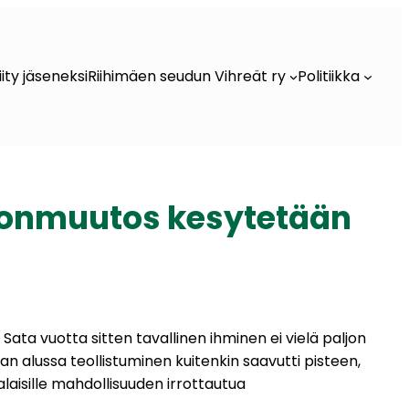
iity jäseneksi
Riihimäen seudun Vihreät ry
Politiikka
astonmuutos kesytetään
ata vuotta sitten tavallinen ihminen ei vielä paljon
dan alussa teollistuminen kuitenkin saavutti pisteen,
alaisille mahdollisuuden irrottautua