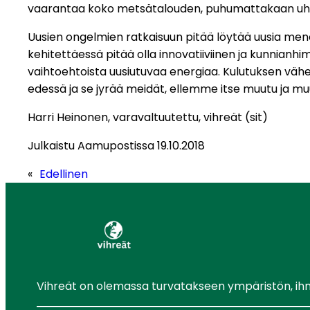
vaarantaa koko metsätalouden, puhumattakaan uhanal
Uusien ongelmien ratkaisuun pitää löytää uusia mene
kehitettäessä pitää olla innovatiiviinen ja kunnianhi
vaihtoehtoista uusiutuvaa energiaa. Kulutuksen vähe
edessä ja se jyrää meidät, ellemme itse muutu ja 
Harri Heinonen, varavaltuutettu, vihreät (sit)
Julkaistu Aamupostissa 19.10.2018
«
Edellinen
Vihreät on olemassa turvatakseen ympäristön, ihmis