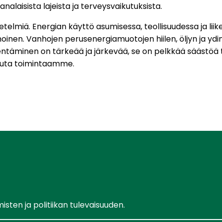
aisista lajeista ja terveysvaikutuksista.
telmiä. Energian käyttö asumisessa, teollisuudessa ja lii
moinen. Vanhojen perusenergiamuotojen hiilen, öljyn ja ydin
ntäminen on tärkeää ja järkevää, se on pelkkää säästöä t
muuta toimintaamme.
ten ja politiikan tulevaisuuden.