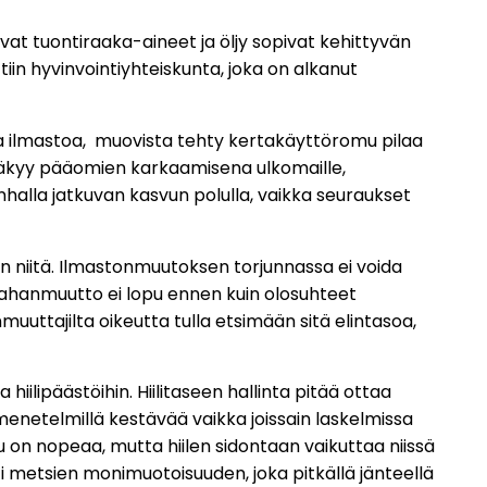
alvat tuontiraaka-aineet ja öljy sopivat kehittyvän
iin hyvinvointiyhteiskunta, joka on alkanut
ttaa ilmastoa, muovista tehty kertakäyttöromu pilaa
näkyy pääomien karkaamisena ulkomaille,
anhalla jatkuvan kasvun polulla, vaikka seuraukset
n niitä. Ilmastonmuutoksen torjunnassa ei voida
Maahanmuutto ei lopu ennen kuin olosuhteet
muuttajilta oikeutta tulla etsimään sitä elintasoa,
iilipäästöihin. Hiilitaseen hallinta pitää ottaa
ymenetelmillä kestävää vaikka joissain laskelmissa
u on nopeaa, mutta hiilen sidontaan vaikuttaa niissä
metsien monimuotoisuuden, joka pitkällä jänteellä