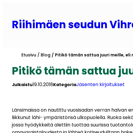
Siirry
sisältöön
Riihimäen seudun Vihr
Etusivu
Blog
Pitikö tämän sattua juuri meille, e
Pitikö tämän sattua ju
19.10.2018
Jäsenten kirjoitukset
Julkaistu
Kategoria
Länsimaissa on nautittu vuosisadan verran halvan ene
liikkunut lähi- ympäristönsä ulkopuolella. Ruoka sekä
jossa hyödykkeitä alettiin tuottaa suurissa tuotantol
omavaraistaloudesta ja lähteä kotiseuduiltaan ha