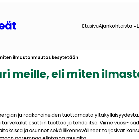
eät
Etusivu
Ajankohtaista
L
li miten ilmastonmuutos kesytetään
uri meille, eli miten ilm
rgian ja raaka-aineiden tuottamasta yltäkylläisyydestä. S
 tarvekalut osattiin tuottaa ja tehdä itse. Viime vuosi- sa
aitoksissa ja asunnot sekä liikennevälineet tarjosivat kans
kemaan parempaa elintasoa muualta.